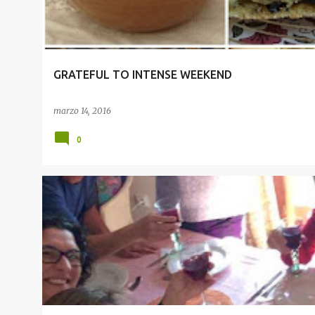
r
a
d
a
GRATEFUL TO INTENSE WEEKEND
s
marzo 14, 2016
0
EVENTOS