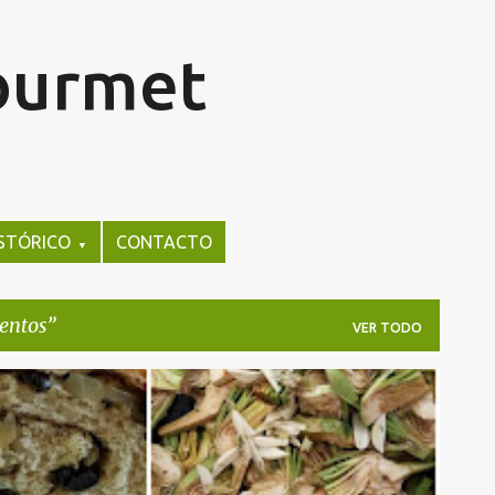
Ir al contenido principal
Gourmet
STÓRICO
CONTACTO
▼
entos
VER TODO