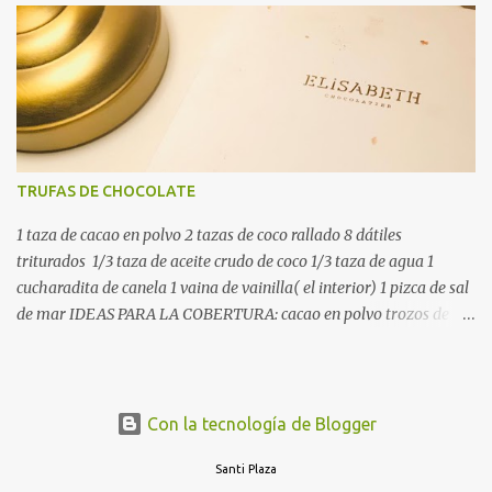
TRUFAS DE CHOCOLATE
1 taza de cacao en polvo 2 tazas de coco rallado 8 dátiles
triturados 1/3 taza de aceite crudo de coco 1/3 taza de agua 1
cucharadita de canela 1 vaina de vainilla( el interior) 1 pizca de sal
de mar IDEAS PARA LA COBERTURA: cacao en polvo trozos de
chocolate trozos de pistacho coco rallado 1. Mezcla los dátiles
(quita los huesos) en una batidora con 1/3 de agua hasta que
forme una pasta. Poner en un bol grande. 2. Agragar el polvo de
cacao a la pasta de dátiles. 3. Mezcla el coco rallado con el aceite de
Con la tecnología de Blogger
coco( en un procesador de alimentos) hasta que forme una pasta
Santi Plaza
espesa ( será un poco grueso) agregar al recipiente. 4. Añadir