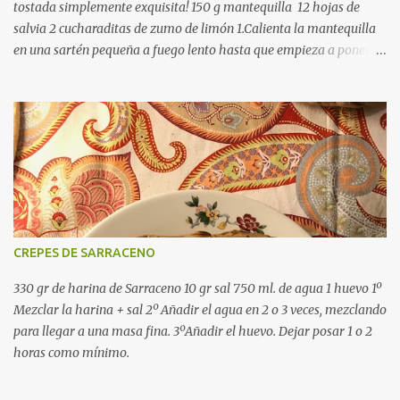
tostada simplemente exquisita! 150 g mantequilla 12 hojas de
salvia 2 cucharaditas de zumo de limón 1.Calienta la mantequilla
en una sartén pequeña a fuego lento hasta que empieza a ponerse
dorada. 2. Quita del fuego y enseguida añade las hojas de salvia
(con cuidado que salpica). 3.Añade el zumo de limón y deja a un
lado hasta que enfría. Deja solidificar y ya puedes untar! instante
que pones las hojas frescas en la mantequilla
CREPES DE SARRACENO
330 gr de harina de Sarraceno 10 gr sal 750 ml. de agua 1 huevo 1º
Mezclar la harina + sal 2º Añadir el agua en 2 o 3 veces, mezclando
para llegar a una masa fina. 3ºAñadir el huevo. Dejar posar 1 o 2
horas como mínimo.